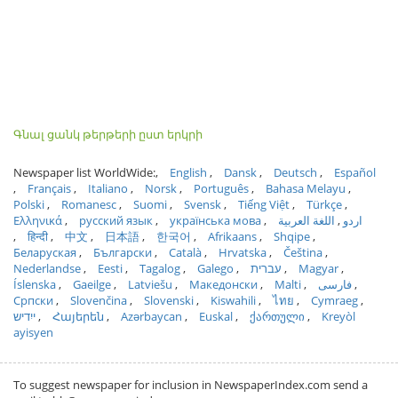
Գնալ ցանկ թերթերի ըստ երկրի
Newspaper list WorldWide:
English
Dansk
Deutsch
Español
Français
Italiano
Norsk
Português
Bahasa Melayu
Polski
Romanesc
Suomi
Svensk
Tiếng Việt
Türkçe
Ελληνικά
русский язык
українська мова
اللغة العربية
اردو
हिन्दी
中文
日本語
한국어
Afrikaans
Shqipe
Беларуская
Български
Català
Hrvatska
Čeština
Nederlandse
Eesti
Tagalog
Galego
עברית
Magyar
Íslenska
Gaeilge
Latviešu
Македонски
Malti
فارسی
Српски
Slovenčina
Slovenski
Kiswahili
ไทย
Cymraeg
ייִדיש
Հայերեն
Azərbaycan
Euskal
ქართული
Kreyòl
ayisyen
To suggest newspaper for inclusion in NewspaperIndex.com send a