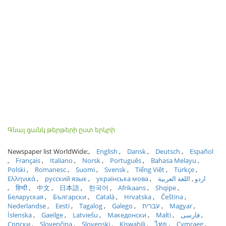
Գնալ ցանկ թերթերի ըստ երկրի
Newspaper list WorldWide:
English
Dansk
Deutsch
Español
Français
Italiano
Norsk
Português
Bahasa Melayu
Polski
Romanesc
Suomi
Svensk
Tiếng Việt
Türkçe
Ελληνικά
русский язык
українська мова
اللغة العربية
اردو
हिन्दी
中文
日本語
한국어
Afrikaans
Shqipe
Беларуская
Български
Català
Hrvatska
Čeština
Nederlandse
Eesti
Tagalog
Galego
עברית
Magyar
Íslenska
Gaeilge
Latviešu
Македонски
Malti
فارسی
Српски
Slovenčina
Slovenski
Kiswahili
ไทย
Cymraeg