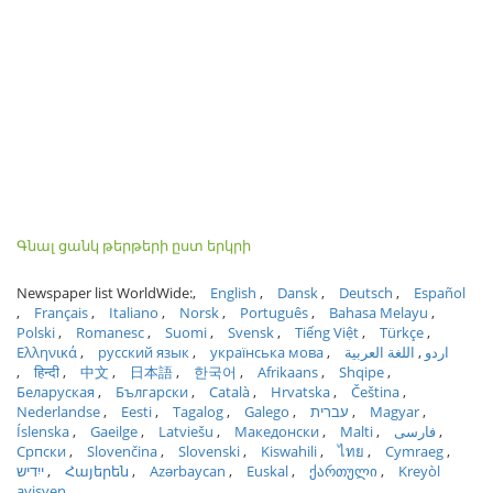
Գնալ ցանկ թերթերի ըստ երկրի
Newspaper list WorldWide:
English
Dansk
Deutsch
Español
Français
Italiano
Norsk
Português
Bahasa Melayu
Polski
Romanesc
Suomi
Svensk
Tiếng Việt
Türkçe
Ελληνικά
русский язык
українська мова
اللغة العربية
اردو
हिन्दी
中文
日本語
한국어
Afrikaans
Shqipe
Беларуская
Български
Català
Hrvatska
Čeština
Nederlandse
Eesti
Tagalog
Galego
עברית
Magyar
Íslenska
Gaeilge
Latviešu
Македонски
Malti
فارسی
Српски
Slovenčina
Slovenski
Kiswahili
ไทย
Cymraeg
ייִדיש
Հայերեն
Azərbaycan
Euskal
ქართული
Kreyòl
ayisyen