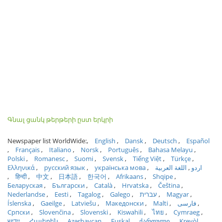
Գնալ ցանկ թերթերի ըստ երկրի
Newspaper list WorldWide:
English
Dansk
Deutsch
Español
Français
Italiano
Norsk
Português
Bahasa Melayu
Polski
Romanesc
Suomi
Svensk
Tiếng Việt
Türkçe
Ελληνικά
русский язык
українська мова
اللغة العربية
اردو
हिन्दी
中文
日本語
한국어
Afrikaans
Shqipe
Беларуская
Български
Català
Hrvatska
Čeština
Nederlandse
Eesti
Tagalog
Galego
עברית
Magyar
Íslenska
Gaeilge
Latviešu
Македонски
Malti
فارسی
Српски
Slovenčina
Slovenski
Kiswahili
ไทย
Cymraeg
ייִדיש
Հայերեն
Azərbaycan
Euskal
ქართული
Kreyòl