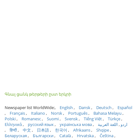
Գնալ ցանկ թերթերի ըստ երկրի
Newspaper list WorldWide:
English
Dansk
Deutsch
Español
Français
Italiano
Norsk
Português
Bahasa Melayu
Polski
Romanesc
Suomi
Svensk
Tiếng Việt
Türkçe
Ελληνικά
русский язык
українська мова
اللغة العربية
اردو
हिन्दी
中文
日本語
한국어
Afrikaans
Shqipe
Беларуская
Български
Català
Hrvatska
Čeština