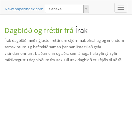
Toggle
NewspaperIndex.com
Íslenska
naviga
Dagblöð og fréttir frá
Írak
Írak dagblöð með nýjustu fréttir um stjórnmál, efnahag og erlendum
samskiptum. Ég hef tekið saman þennan lista til að gefa
vísindamönnum, blaðamenn og aðra sem áhuga hafa yfirsýn yfir
mikilvægustu dagblöðum frá Írak. Öll Írak dagblöð eru frjáls til að fá