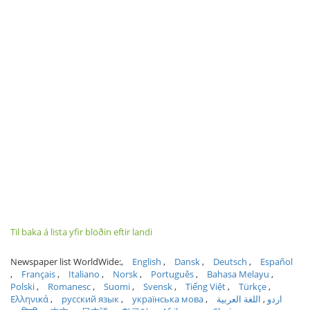
Til baka á lista yfir blöðin eftir landi
Newspaper list WorldWide:
English
Dansk
Deutsch
Español
Français
Italiano
Norsk
Português
Bahasa Melayu
Polski
Romanesc
Suomi
Svensk
Tiếng Việt
Türkçe
Ελληνικά
русский язык
українська мова
اللغة العربية
اردو