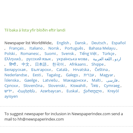
Til baka á lista yfir blöðin eftir landi
Newspaper list WorldWide:
English
Dansk
Deutsch
Español
Français
Italiano
Norsk
Português
Bahasa Melayu
Polski
Romanesc
Suomi
Svensk
Tiếng Việt
Türkçe
Ελληνικά
русский язык
українська мова
اللغة العربية
اردو
हिन्दी
中文
日本語
한국어
Afrikaans
Shqipe
Беларуская
Български
Català
Hrvatska
Čeština
Nederlandse
Eesti
Tagalog
Galego
עברית
Magyar
Íslenska
Gaeilge
Latviešu
Македонски
Malti
فارسی
Српски
Slovenčina
Slovenski
Kiswahili
ไทย
Cymraeg
ייִדיש
Հայերեն
Azərbaycan
Euskal
ქართული
Kreyòl
ayisyen
To suggest newspaper for inclusion in NewspaperIndex.com send a
mail to hh@newspaperindex.com