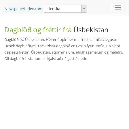
Toggle
NewspaperIndex.com
Íslenska
naviga
Dagblöð og fréttir frá
Úsbekistan
Dagblöð frá Úsbekistan. Hér er óopinber minn listi af mikilvægustu
Uzbek dagblöðum. The Uzbek dagblöð eru valin fyrir umfjöllun sinni
daglegu fréttir í Úsbekistan, stjórnmálum, efnahagsmálum og málefni.
Öll dagblöð í listanum er frjálst að nálgast á netin