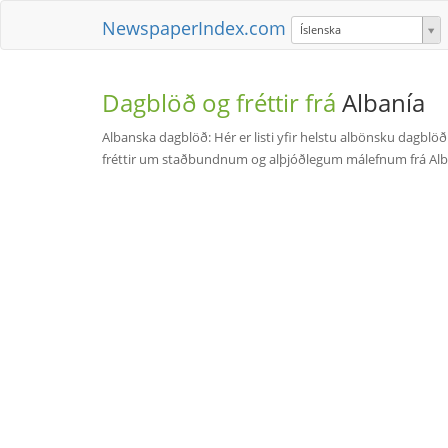
NewspaperIndex.com
Íslenska
Dagblöð og fréttir frá
Albanía
Albanska dagblöð: Hér er listi yfir helstu albönsku dagbl
fréttir um staðbundnum og alþjóðlegum málefnum frá Alb