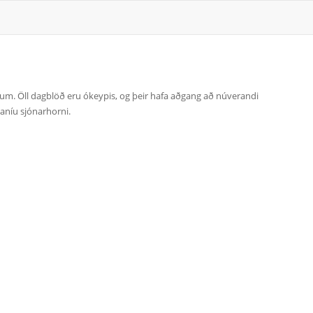
öðum. Öll dagblöð eru ókeypis, og þeir hafa aðgang að núverandi
aníu sjónarhorni.