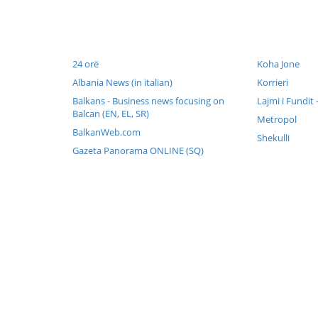
24 orë
Koha Jone
Albania News (in italian)
Korrieri
Balkans - Business news focusing on
Lajmi i Fundit
Balcan (EN, EL, SR)
Metropol
BalkanWeb.com
Shekulli
Gazeta Panorama ONLINE (SQ)