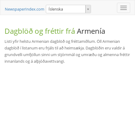
Toggle
NewspaperIndex.com
Íslenska
naviga
Dagblöð og fréttir frá
Armenía
Listi yfir helstu Armenian dagblöð og fréttamiðlum. Öll Armenian
dagblöð í listanum eru frjáls til að heimsækja. Dagblöðin eru valdir á
grundvelli umfjöllun sinni um stjórnmál og umræðu og almenna fréttir
innanlands og á alþjóðavettvangi.