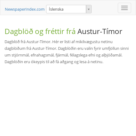
Toggle
NewspaperIndex.com
Íslenska
naviga
Dagblöð og fréttir frá
Austur-Tímor
Dagblöð frá Austur-Tímor. Hér er listi af mikilvægustu netinu
dagblöðum frá Austur-Tímor. Dagblöðin eru valin fyrir umfjöllun sinni
um stjórnmál, efnahagsmál, fjármál, félagslega efni og alþjóðamál.
Dagblöðin eru ókeypis til að fá aðgang og lesa á netinu.