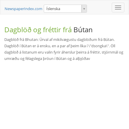
Toggle
NewspaperIndex.com
Íslenska
naviga
Dagblöð og fréttir frá
Bútan
Dagblöð frá Bhutan: Úrval af mikilvægustu dagblöðum frá Bútan.
Dagblöð í Bútan er á ensku, en a par af þeim líka í \"dsongka\". Öll
dagblöð á listanum eru valin fyrir áherslur þeirra á fréttir, stjórnmál og
umræðu og félagslega þróun í Bútan og á alþjóðav