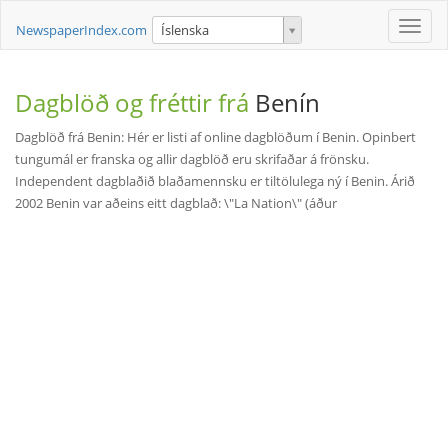
Toggle
NewspaperIndex.com
Íslenska
naviga
Dagblöð og fréttir frá
Benín
Dagblöð frá Benin: Hér er listi af online dagblöðum í Benin. Opinbert
tungumál er franska og allir dagblöð eru skrifaðar á frönsku.
Independent dagblaðið blaðamennsku er tiltölulega ný í Benin. Árið
2002 Benin var aðeins eitt dagblað: \"La Nation\" (áður