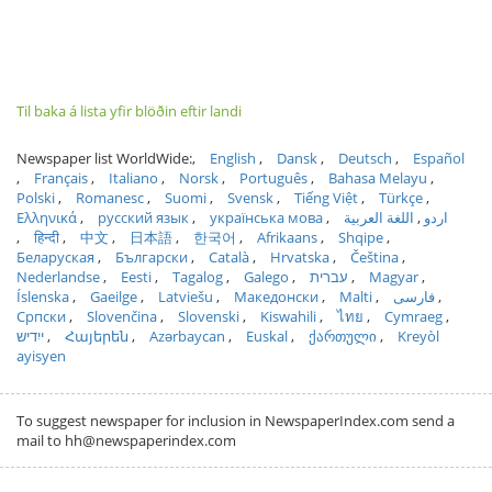
Til baka á lista yfir blöðin eftir landi
Newspaper list WorldWide:
English
Dansk
Deutsch
Español
Français
Italiano
Norsk
Português
Bahasa Melayu
Polski
Romanesc
Suomi
Svensk
Tiếng Việt
Türkçe
Ελληνικά
русский язык
українська мова
اللغة العربية
اردو
हिन्दी
中文
日本語
한국어
Afrikaans
Shqipe
Беларуская
Български
Català
Hrvatska
Čeština
Nederlandse
Eesti
Tagalog
Galego
עברית
Magyar
Íslenska
Gaeilge
Latviešu
Македонски
Malti
فارسی
Српски
Slovenčina
Slovenski
Kiswahili
ไทย
Cymraeg
ייִדיש
Հայերեն
Azərbaycan
Euskal
ქართული
Kreyòl
ayisyen
To suggest newspaper for inclusion in NewspaperIndex.com send a
mail to hh@newspaperindex.com