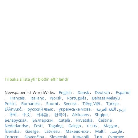
Til baka á lista yfir blöðin eftir landi
Newspaper list WorldWide:
English
Dansk
Deutsch
Español
Français
Italiano
Norsk
Português
Bahasa Melayu
Polski
Romanesc
Suomi
Svensk
Tiếng Việt
Türkçe
Ελληνικά
русский язык
українська мова
اللغة العربية
اردو
हिन्दी
中文
日本語
한국어
Afrikaans
Shqipe
Беларуская
Български
Català
Hrvatska
Čeština
Nederlandse
Eesti
Tagalog
Galego
עברית
Magyar
Íslenska
Gaeilge
Latviešu
Македонски
Malti
فارسی
Српски
Slovenčina
Slovenski
Kiswahili
ไทย
Cymraeg