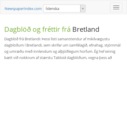
Toggle
NewspaperIndex.com
Íslenska
naviga
Dagblöð og fréttir frá
Bretland
Dagblöð frá Bretlandi: Þessi listi samanstendur af mikilvægustu
dagblöðum í Bretlandi, sem skrifar um samfélagið, efnahag, stjórnmál
og umræðu með innlendum og alþjóðlegum horfum. Ég hef einnig
bætt við nokkrum af stærstu Tabloid dagblöðum, vegna þess að