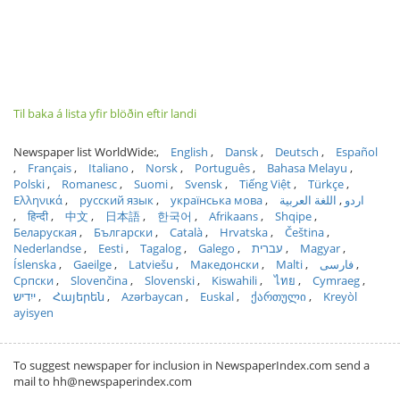
Til baka á lista yfir blöðin eftir landi
Newspaper list WorldWide:
English
Dansk
Deutsch
Español
Français
Italiano
Norsk
Português
Bahasa Melayu
Polski
Romanesc
Suomi
Svensk
Tiếng Việt
Türkçe
Ελληνικά
русский язык
українська мова
اللغة العربية
اردو
हिन्दी
中文
日本語
한국어
Afrikaans
Shqipe
Беларуская
Български
Català
Hrvatska
Čeština
Nederlandse
Eesti
Tagalog
Galego
עברית
Magyar
Íslenska
Gaeilge
Latviešu
Македонски
Malti
فارسی
Српски
Slovenčina
Slovenski
Kiswahili
ไทย
Cymraeg
ייִדיש
Հայերեն
Azərbaycan
Euskal
ქართული
Kreyòl
ayisyen
To suggest newspaper for inclusion in NewspaperIndex.com send a
mail to hh@newspaperindex.com