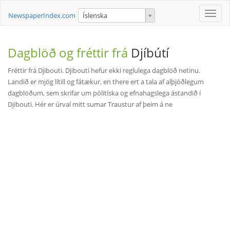
Toggle
NewspaperIndex.com
Íslenska
naviga
Dagblöð og fréttir frá
Djíbútí
Fréttir frá Djibouti. Djibouti hefur ekki reglulega dagblöð netinu.
Landið er mjög lítill og fátækur, en there ert a tala af alþjóðlegum
dagblöðum, sem skrifar um pólitíska og efnahagslega ástandið í
Djibouti. Hér er úrval mitt sumar Traustur af þeim á ne