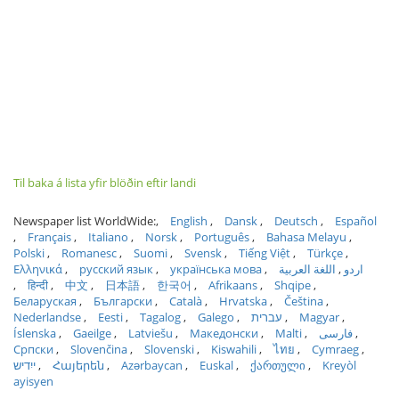
Til baka á lista yfir blöðin eftir landi
Newspaper list WorldWide:
English
Dansk
Deutsch
Español
Français
Italiano
Norsk
Português
Bahasa Melayu
Polski
Romanesc
Suomi
Svensk
Tiếng Việt
Türkçe
Ελληνικά
русский язык
українська мова
اللغة العربية
اردو
हिन्दी
中文
日本語
한국어
Afrikaans
Shqipe
Беларуская
Български
Català
Hrvatska
Čeština
Nederlandse
Eesti
Tagalog
Galego
עברית
Magyar
Íslenska
Gaeilge
Latviešu
Македонски
Malti
فارسی
Српски
Slovenčina
Slovenski
Kiswahili
ไทย
Cymraeg
ייִדיש
Հայերեն
Azərbaycan
Euskal
ქართული
Kreyòl
ayisyen