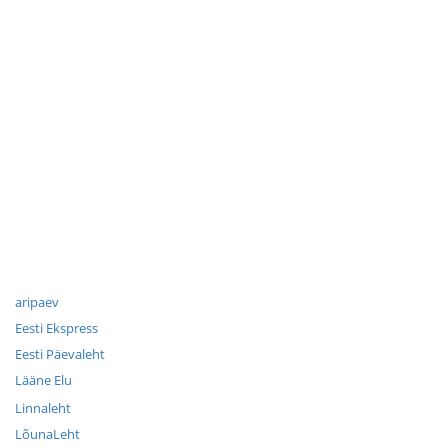
aripaev
Eesti Ekspress
Eesti Päevaleht
Lääne Elu
Linnaleht
LõunaLeht