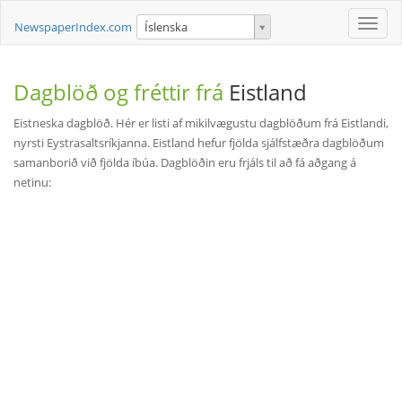
Toggle
NewspaperIndex.com
Íslenska
naviga
Dagblöð og fréttir frá
Eistland
Eistneska dagblöð. Hér er listi af mikilvægustu dagblöðum frá Eistlandi,
nyrsti Eystrasaltsríkjanna. Eistland hefur fjölda sjálfstæðra dagblöðum
samanborið við fjölda íbúa. Dagblöðin eru frjáls til að fá aðgang á
netinu: