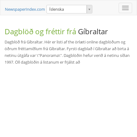
Toggle
NewspaperIndex.com
Íslenska
naviga
Dagblöð og fréttir frá
Gíbraltar
Dagblöð frá Gíbraltar. Hér er listi af the örlæti online dagblöðum og
öðrum fréttamiðlum frá Gíbraltar. Fyrsti dagblað í Gíbraltar að birta á
netinu útgáfa var \"Panorama\". Dagblöðin hefur verið á netinu síðan
1997. Öll dagblöðin á listanum er frjálst að