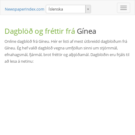
Toggle
NewspaperIndex.com
Íslenska
naviga
Dagblöð og fréttir frá
Gínea
Online dagblöð frá Gíneu. Hér er listi af mest útbreidd dagblöðum frá
Gíneu. Ég hef valið dagblöð vegna umfjöllun sinni um stjórnmál,
efnahagsmál, fjármál, brot fréttir og alþjóðamál. Dagblöðin eru frjáls til
að lesa á netinu: