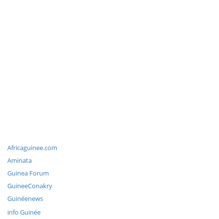
Africaguinee.com
Aminata
Guinea Forum
GuineeConakry
Guinéenews
info Guinée