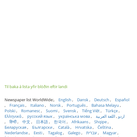
Til baka á lista yfir blöðin eftir landi
Newspaper list WorldWide:
English
Dansk
Deutsch
Español
Français
Italiano
Norsk
Português
Bahasa Melayu
Polski
Romanesc
Suomi
Svensk
Tiếng Việt
Türkçe
Ελληνικά
русский язык
українська мова
اللغة العربية
اردو
हिन्दी
中文
日本語
한국어
Afrikaans
Shqipe
Беларуская
Български
Català
Hrvatska
Čeština
Nederlandse
Eesti
Tagalog
Galego
עברית
Magyar