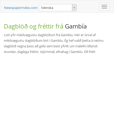
Toggle
NewspaperIndex.com
Íslenska
naviga
Dagblöð og fréttir frá
Gambía
Listi yfir mikilvægustu dagblöðum frá Gambíu. Hér er úrval af
mikilvægustu dagblöðum birt í Gambíu. Ég hef valið þetta á netinu
dagblöð vegna þess að gefa sem best yfirlit um málefni líðandi
stundar, daglega fréttir, stjórnmál, efnahag í Gambíu. Öll frétt