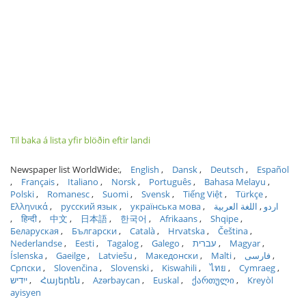
Til baka á lista yfir blöðin eftir landi
Newspaper list WorldWide:
English
Dansk
Deutsch
Español
Français
Italiano
Norsk
Português
Bahasa Melayu
Polski
Romanesc
Suomi
Svensk
Tiếng Việt
Türkçe
Ελληνικά
русский язык
українська мова
اللغة العربية
اردو
हिन्दी
中文
日本語
한국어
Afrikaans
Shqipe
Беларуская
Български
Català
Hrvatska
Čeština
Nederlandse
Eesti
Tagalog
Galego
עברית
Magyar
Íslenska
Gaeilge
Latviešu
Македонски
Malti
فارسی
Српски
Slovenčina
Slovenski
Kiswahili
ไทย
Cymraeg
ייִדיש
Հայերեն
Azərbaycan
Euskal
ქართული
Kreyòl
ayisyen