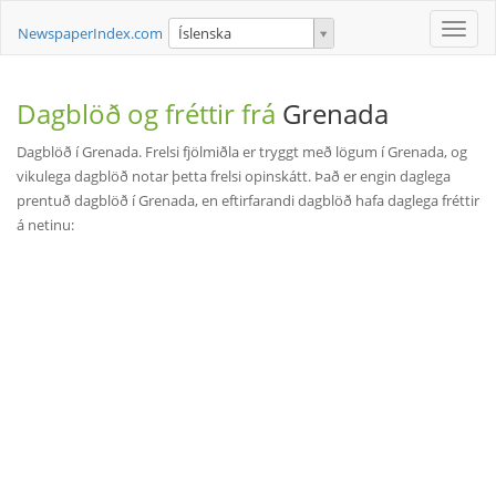
Toggle
NewspaperIndex.com
Íslenska
naviga
Dagblöð og fréttir frá
Grenada
Dagblöð í Grenada. Frelsi fjölmiðla er tryggt með lögum í Grenada, og
vikulega dagblöð notar þetta frelsi opinskátt. Það er engin daglega
prentuð dagblöð í Grenada, en eftirfarandi dagblöð hafa daglega fréttir
á netinu: