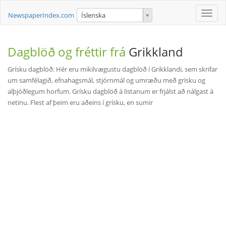
Toggle
NewspaperIndex.com
Íslenska
naviga
Dagblöð og fréttir frá
Grikkland
Grísku dagblöð: Hér eru mikilvægustu dagblöð í Grikklandi, sem skrifar
um samfélagið, efnahagsmál, stjórnmál og umræðu með grísku og
alþjóðlegum horfum. Grísku dagblöð á listanum er frjálst að nálgast á
netinu. Flest af þeim eru aðeins í grísku, en sumir