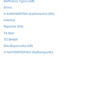
Eleftheros Typos (GR)
Etnos
H KAΘHMEPINH (Kathimerini) (EN)
imerisia
Reporter (EN)
TA NEA
TO BHMA
Ελευθεροτυπία (GR)
Η NΑΥΤΕΜΠΟΡΙΚΗ (Naftemporiki)