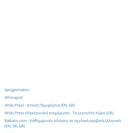
Apogevmatini
Athinapoli
Attiki Press - Αττική Περιφέρεια (EN, GR)
Attiki Press Ηλεκτρονική ενημέρωση - Τα γεγονότα τώρα (GR)
Balkans.com - Καθημερινές ειδήσεις σε αγγλικά,σερβικά,ελληνικά
(EN, SR, GR)