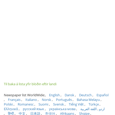
Til baka á lista yfir blöðin eftir landi
Newspaper list WorldWide:
English
Dansk
Deutsch
Español
Français
Italiano
Norsk
Português
Bahasa Melayu
Polski
Romanesc
Suomi
Svensk
Tiếng Việt
Türkçe
Ελληνικά
русский язык
українська мова
اللغة العربية
اردو
हिन्दी
中文
日本語
한국어
Afrikaans
Shqipe