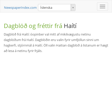
Toggle
NewspaperIndex.com
Íslenska
naviga
Dagblöð og fréttir frá
Haítí
Dagblöð frá Haítí: óopinber val mitt af mikilvægustu netinu
dagblöðum frá Haítí. Dagblöðin eru valin fyrir umfjöllun sinni um
hagkerfi, stjórnmál á Haítí. Öll valin Haitian dagblöð á listanum er hægt
að lesa á netinu fyrir frjáls.