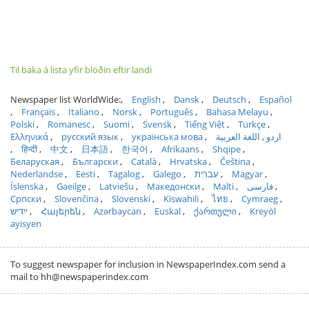
Til baka á lista yfir blöðin eftir landi
Newspaper list WorldWide:
English
Dansk
Deutsch
Español
Français
Italiano
Norsk
Português
Bahasa Melayu
Polski
Romanesc
Suomi
Svensk
Tiếng Việt
Türkçe
Ελληνικά
русский язык
українська мова
اللغة العربية
اردو
हिन्दी
中文
日本語
한국어
Afrikaans
Shqipe
Беларуская
Български
Català
Hrvatska
Čeština
Nederlandse
Eesti
Tagalog
Galego
עברית
Magyar
Íslenska
Gaeilge
Latviešu
Македонски
Malti
فارسی
Српски
Slovenčina
Slovenski
Kiswahili
ไทย
Cymraeg
ייִדיש
Հայերեն
Azərbaycan
Euskal
ქართული
Kreyòl
ayisyen
To suggest newspaper for inclusion in NewspaperIndex.com send a
mail to hh@newspaperindex.com