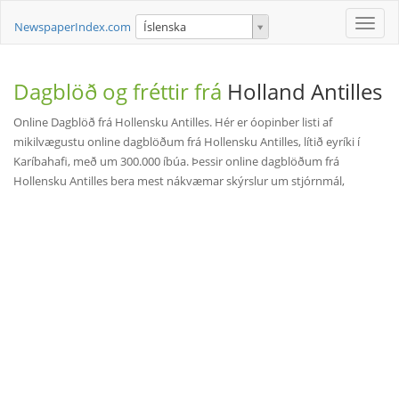
Toggle
NewspaperIndex.com
Íslenska
naviga
Dagblöð og fréttir frá
Holland Antilles
Online Dagblöð frá Hollensku Antilles. Hér er óopinber listi af
mikilvægustu online dagblöðum frá Hollensku Antilles, lítið eyríki í
Karíbahafi, með um 300.000 íbúa. Þessir online dagblöðum frá
Hollensku Antilles bera mest nákvæmar skýrslur um stjórnmál,