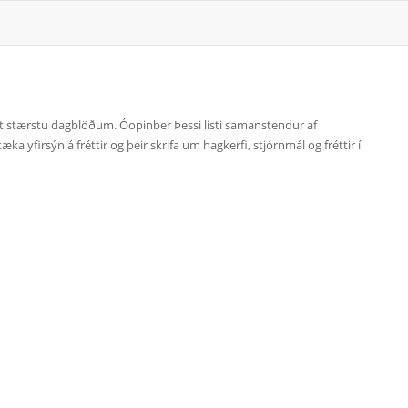
mt stærstu dagblöðum. Óopinber Þessi listi samanstendur af
a yfirsýn á fréttir og þeir skrifa um hagkerfi, stjórnmál og fréttir í