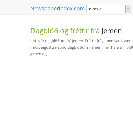
NewspaperIndex.com
Íslenska
Dagblöð og fréttir frá
Jemen
Listi yfir dagblöðum frá Jemen. Fréttir frá Jemen samkvæ
mikilvægustu netinu dagblöðum í Jemen. Þeir hafa allir víðtæk
Jemen og