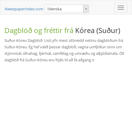
Toggle
NewspaperIndex.com
Íslenska
naviga
Dagblöð og fréttir frá
Kórea (Suður)
Suður-Kóreu Dagblöð. Listi yfir mest útbreidd netinu dagblöðum frá
Suður-Kóreu. Ég hef valið þessar dagblöð, vegna umfjöllun sinni um
stjórnmál, efnahag, fjármál, samfélag og umræðu og alþjóðamála. Öll
dagblöð frá Suður-Kóreu eru frjáls til að fá aðgang o