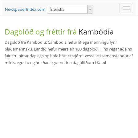
Toggle
NewspaperIndex.com
Íslenska
naviga
Dagblöð og fréttir frá
Kambódía
Dagblöð frá Kambódíu: Cambodia hefur líflega menningu fyrir
blaðamennsku. Landið hefur meira en 100 dagblöð. Hins vegar aðeins
fáir eru birtar daglega og hafa hátt ritstjórn. Þessi listi samanstendur af
mikilvægustu og áreiðanlegur netinu dagblöðum í Kamb