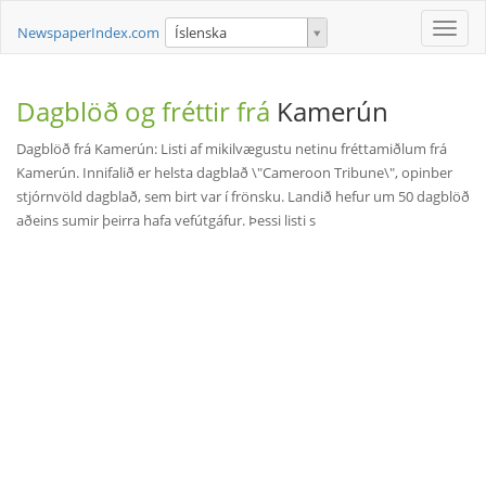
Toggle
NewspaperIndex.com
Íslenska
naviga
Dagblöð og fréttir frá
Kamerún
Dagblöð frá Kamerún: Listi af mikilvægustu netinu fréttamiðlum frá
Kamerún. Innifalið er helsta dagblað \"Cameroon Tribune\", opinber
stjórnvöld dagblað, sem birt var í frönsku. Landið hefur um 50 dagblöð
aðeins sumir þeirra hafa vefútgáfur. Þessi listi s