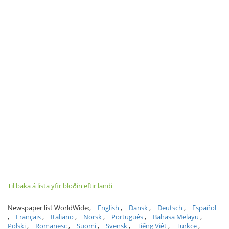
Til baka á lista yfir blöðin eftir landi
Newspaper list WorldWide:
English
Dansk
Deutsch
Español
Français
Italiano
Norsk
Português
Bahasa Melayu
Polski
Romanesc
Suomi
Svensk
Tiếng Việt
Türkçe