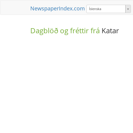
NewspaperIndex.com
Íslenska
Dagblöð og fréttir frá
Katar