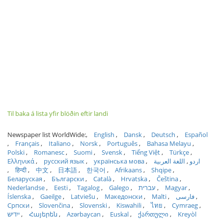
Til baka á lista yfir blöðin eftir landi
Newspaper list WorldWide:
English
Dansk
Deutsch
Español
Français
Italiano
Norsk
Português
Bahasa Melayu
Polski
Romanesc
Suomi
Svensk
Tiếng Việt
Türkçe
Ελληνικά
русский язык
українська мова
اللغة العربية
اردو
हिन्दी
中文
日本語
한국어
Afrikaans
Shqipe
Беларуская
Български
Català
Hrvatska
Čeština
Nederlandse
Eesti
Tagalog
Galego
עברית
Magyar
Íslenska
Gaeilge
Latviešu
Македонски
Malti
فارسی
Српски
Slovenčina
Slovenski
Kiswahili
ไทย
Cymraeg
ייִדיש
Հայերեն
Azərbaycan
Euskal
ქართული
Kreyòl