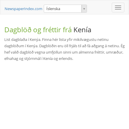
Toggle
NewspaperIndex.com
Íslenska
naviga
Dagblöð og fréttir frá
Kenía
List dagblaða í Kenýa. Finna hér lista yfir mikilvægustu netinu
dagblöðum í Kenýa. Dagblöðin eru öll frjáls til að fá aðgang á netinu. Ég
hef valið dagblöð vegna umfjöllun sinni um almenna fréttir, umræður,
efnahag og stjórnmál í Kenía og erlendis.