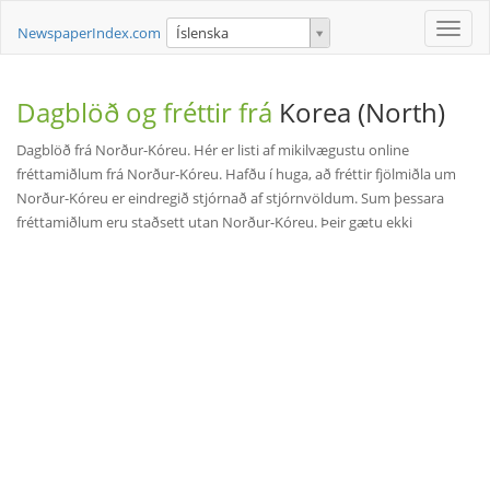
Toggle
NewspaperIndex.com
Íslenska
naviga
Dagblöð og fréttir frá
Korea (North)
Dagblöð frá Norður-Kóreu. Hér er listi af mikilvægustu online
fréttamiðlum frá Norður-Kóreu. Hafðu í huga, að fréttir fjölmiðla um
Norður-Kóreu er eindregið stjórnað af stjórnvöldum. Sum þessara
fréttamiðlum eru staðsett utan Norður-Kóreu. Þeir gætu ekki