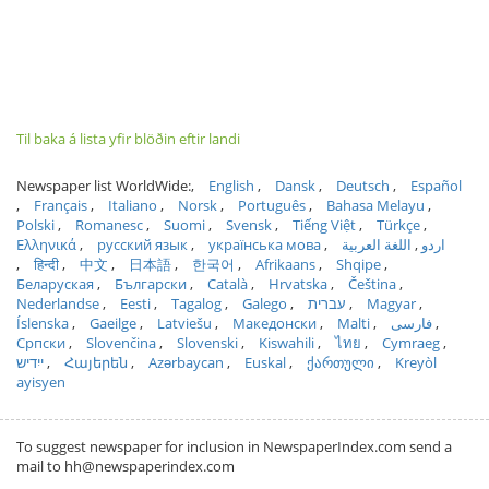
Til baka á lista yfir blöðin eftir landi
Newspaper list WorldWide:
English
Dansk
Deutsch
Español
Français
Italiano
Norsk
Português
Bahasa Melayu
Polski
Romanesc
Suomi
Svensk
Tiếng Việt
Türkçe
Ελληνικά
русский язык
українська мова
اللغة العربية
اردو
हिन्दी
中文
日本語
한국어
Afrikaans
Shqipe
Беларуская
Български
Català
Hrvatska
Čeština
Nederlandse
Eesti
Tagalog
Galego
עברית
Magyar
Íslenska
Gaeilge
Latviešu
Македонски
Malti
فارسی
Српски
Slovenčina
Slovenski
Kiswahili
ไทย
Cymraeg
ייִדיש
Հայերեն
Azərbaycan
Euskal
ქართული
Kreyòl
ayisyen
To suggest newspaper for inclusion in NewspaperIndex.com send a
mail to hh@newspaperindex.com