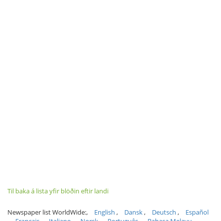
Til baka á lista yfir blöðin eftir landi
Newspaper list WorldWide:
English
Dansk
Deutsch
Español