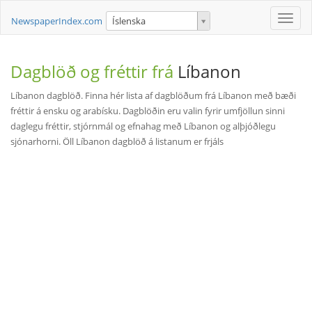
Toggle
NewspaperIndex.com
Íslenska
naviga
Dagblöð og fréttir frá
Líbanon
Líbanon dagblöð. Finna hér lista af dagblöðum frá Líbanon með bæði
fréttir á ensku og arabísku. Dagblöðin eru valin fyrir umfjöllun sinni
daglegu fréttir, stjórnmál og efnahag með Líbanon og alþjóðlegu
sjónarhorni. Öll Líbanon dagblöð á listanum er frjáls