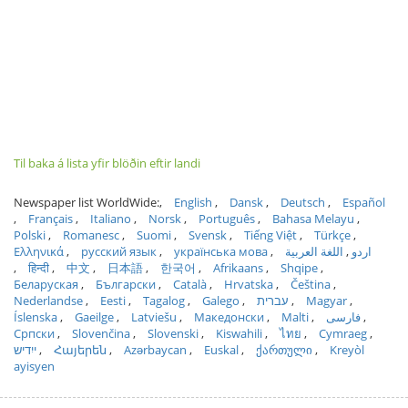
Til baka á lista yfir blöðin eftir landi
Newspaper list WorldWide:
English
Dansk
Deutsch
Español
Français
Italiano
Norsk
Português
Bahasa Melayu
Polski
Romanesc
Suomi
Svensk
Tiếng Việt
Türkçe
Ελληνικά
русский язык
українська мова
اللغة العربية
اردو
हिन्दी
中文
日本語
한국어
Afrikaans
Shqipe
Беларуская
Български
Català
Hrvatska
Čeština
Nederlandse
Eesti
Tagalog
Galego
עברית
Magyar
Íslenska
Gaeilge
Latviešu
Македонски
Malti
فارسی
Српски
Slovenčina
Slovenski
Kiswahili
ไทย
Cymraeg
ייִדיש
Հայերեն
Azərbaycan
Euskal
ქართული
Kreyòl
ayisyen