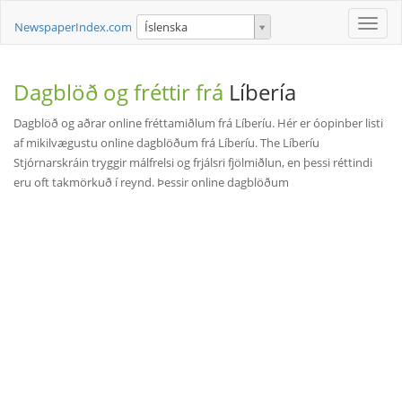
Toggle
NewspaperIndex.com
Íslenska
naviga
Dagblöð og fréttir frá
Líbería
Dagblöð og aðrar online fréttamiðlum frá Líberíu. Hér er óopinber listi
af mikilvægustu online dagblöðum frá Líberíu. The Líberíu
Stjórnarskráin tryggir málfrelsi og frjálsri fjölmiðlun, en þessi réttindi
eru oft takmörkuð í reynd. Þessir online dagblöðum