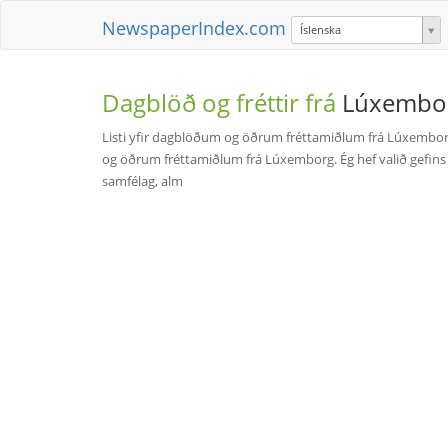
NewspaperIndex.com
Íslenska
Dagblöð og fréttir frá
Lúxembo
Listi yfir dagblöðum og öðrum fréttamiðlum frá Lúxemborg
og öðrum fréttamiðlum frá Lúxemborg. Ég hef valið gefins 
samfélag, alm