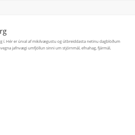
rg
 í. Hér er úrval af mikilvægustu og útbreiddasta netinu dagblöðum
vegna jafnvægi umfjöllun sinni um stjórnmál, efnahag, fjármál,