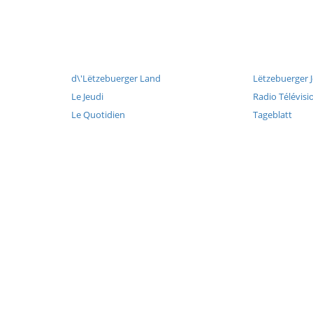
d\'Lëtzebuerger Land
Lëtzebuerger 
Le Jeudi
Radio Télévis
Le Quotidien
Tageblatt