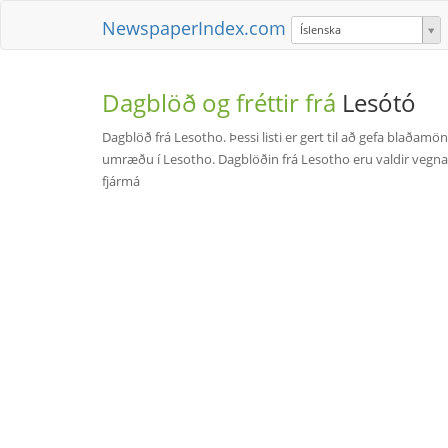
NewspaperIndex.com
Íslenska
Dagblöð og fréttir frá
Lesótó
Dagblöð frá Lesotho. Þessi listi er gert til að gefa blaða
umræðu í Lesotho. Dagblöðin frá Lesotho eru valdir vegna þe
fjármá