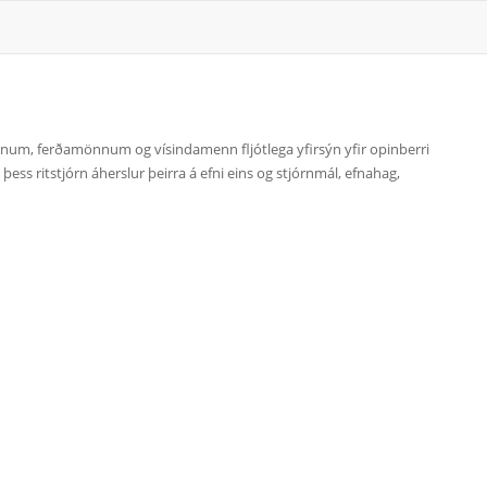
mönnum, ferðamönnum og vísindamenn fljótlega yfirsýn yfir opinberri
ss ritstjórn áherslur þeirra á efni eins og stjórnmál, efnahag,