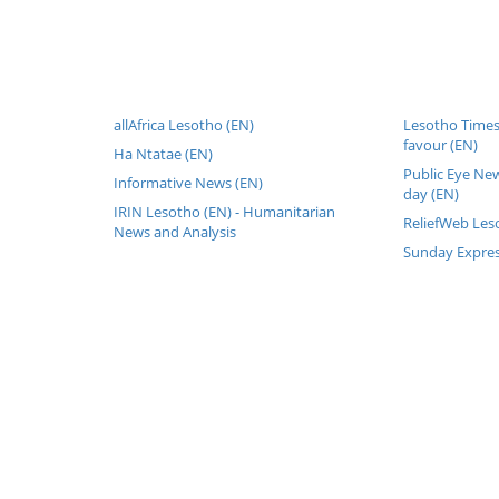
allAfrica Lesotho (EN)
Lesotho Times
favour (EN)
Ha Ntatae (EN)
Public Eye Ne
Informative News (EN)
day (EN)
IRIN Lesotho (EN) - Humanitarian
ReliefWeb Les
News and Analysis
Sunday Expres