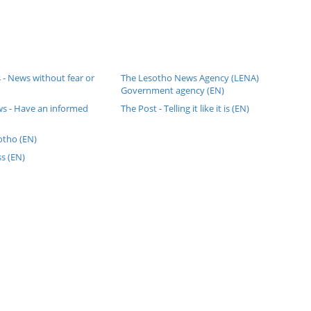
 - News without fear or
The Lesotho News Agency (LENA)
Government agency (EN)
ws - Have an informed
The Post - Telling it like it is (EN)
otho (EN)
s (EN)