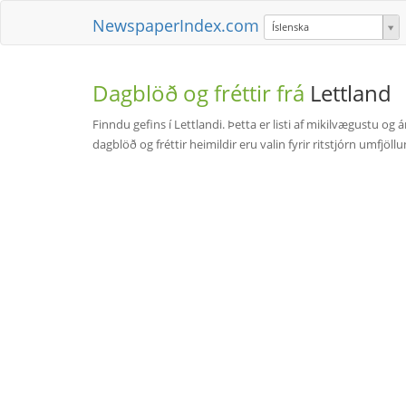
NewspaperIndex.com
Íslenska
Dagblöð og fréttir frá
Lettland
Finndu gefins í Lettlandi. Þetta er listi af mikilvægustu o
dagblöð og fréttir heimildir eru valin fyrir ritstjórn umfjöl