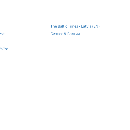
The Baltic Times - Latvia (EN)
esis
Бизнес & Балтия
Avīze