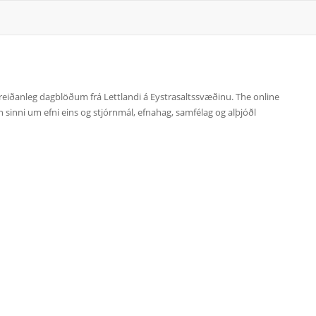
g áreiðanleg dagblöðum frá Lettlandi á Eystrasaltssvæðinu. The online
lun sinni um efni eins og stjórnmál, efnahag, samfélag og alþjóðl