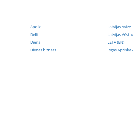
Apollo
Latvijas Avīze
Delfi
Latvijas Vēstn
Diena
LETA (EN)
Dienas bizness
Rīgas Apriņķa 