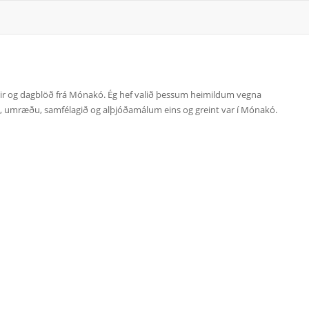
ir og dagblöð frá Mónakó. Ég hef valið þessum heimildum vegna
hag, umræðu, samfélagið og alþjóðamálum eins og greint var í Mónakó.