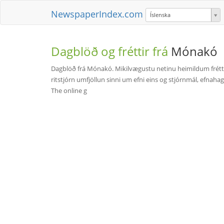
NewspaperIndex.com
Íslenska
Dagblöð og fréttir frá
Mónakó
Dagblöð frá Mónakó. Mikilvægustu netinu heimildum frétt
ritstjórn umfjöllun sinni um efni eins og stjórnmál, efna
The online g