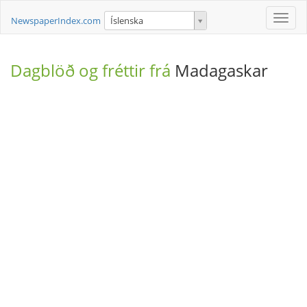
Toggle
NewspaperIndex.com
Íslenska
naviga
Dagblöð og fréttir frá
Madagaskar