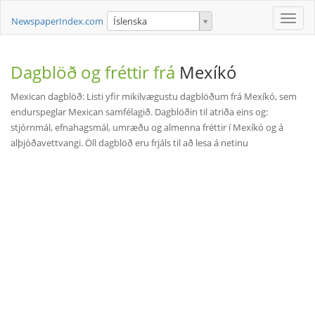
Toggle
NewspaperIndex.com
Íslenska
naviga
Dagblöð og fréttir frá
Mexíkó
Mexican dagblöð: Listi yfir mikilvægustu dagblöðum frá Mexíkó, sem
endurspeglar Mexican samfélagið. Dagblöðin til atriða eins og:
stjórnmál, efnahagsmál, umræðu og almenna fréttir í Mexíkó og á
alþjóðavettvangi. Öll dagblöð eru frjáls til að lesa á netinu