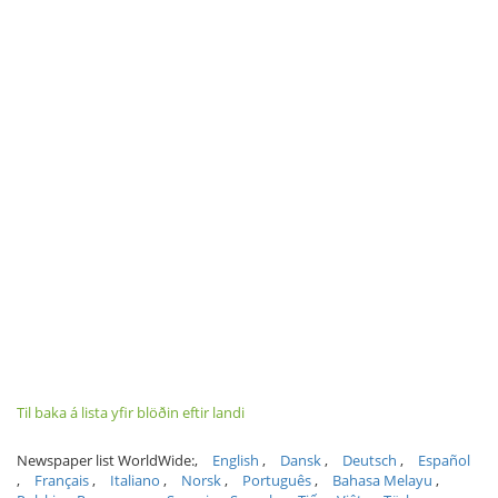
Til baka á lista yfir blöðin eftir landi
Newspaper list WorldWide:
English
Dansk
Deutsch
Español
Français
Italiano
Norsk
Português
Bahasa Melayu