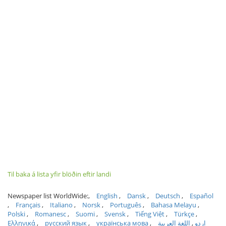
Til baka á lista yfir blöðin eftir landi
Newspaper list WorldWide:
English
Dansk
Deutsch
Español
Français
Italiano
Norsk
Português
Bahasa Melayu
Polski
Romanesc
Suomi
Svensk
Tiếng Việt
Türkçe
Ελληνικά
русский язык
українська мова
اللغة العربية
اردو