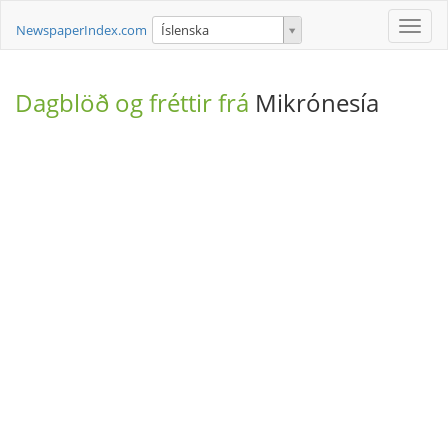
Toggle
NewspaperIndex.com
Íslenska
naviga
Dagblöð og fréttir frá
Mikrónesía