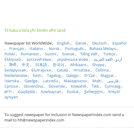
Til baka á lista yfir blöðin eftir landi
Newspaper list WorldWide:
English
Dansk
Deutsch
Español
Français
Italiano
Norsk
Português
Bahasa Melayu
Polski
Romanesc
Suomi
Svensk
Tiếng Việt
Türkçe
Ελληνικά
русский язык
українська мова
اللغة العربية
اردو
हिन्दी
中文
日本語
한국어
Afrikaans
Shqipe
Беларуская
Български
Català
Hrvatska
Čeština
Nederlandse
Eesti
Tagalog
Galego
עברית
Magyar
Íslenska
Gaeilge
Latviešu
Македонски
Malti
فارسی
Српски
Slovenčina
Slovenski
Kiswahili
ไทย
Cymraeg
ייִדיש
Հայերեն
Azərbaycan
Euskal
ქართული
Kreyòl
ayisyen
To suggest newspaper for inclusion in NewspaperIndex.com send a
mail to hh@newspaperindex.com