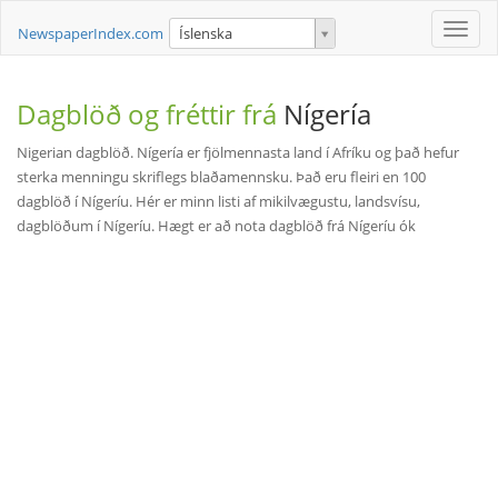
Toggle
NewspaperIndex.com
Íslenska
naviga
Dagblöð og fréttir frá
Nígería
Nigerian dagblöð. Nígería er fjölmennasta land í Afríku og það hefur
sterka menningu skriflegs blaðamennsku. Það eru fleiri en 100
dagblöð í Nígeríu. Hér er minn listi af mikilvægustu, landsvísu,
dagblöðum í Nígeríu. Hægt er að nota dagblöð frá Nígeríu ók