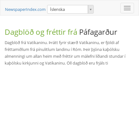
Toggle
NewspaperIndex.com
Íslenska
naviga
Dagblöð og fréttir frá
Páfagarður
Dagblöð frá Vatíkaninu. Þrátt fyrir stærð Vatíkaninu, er fjöldi af
fréttamiðlum frá pínulitlum landinu í Róm. Þeir þjóna kaþólsku
almenningi um allan heim með fréttir um málefni líðandi stundar í
kaþólsku kirkjunni og Vatíkaninu. Öll dagblöð eru frjáls ti