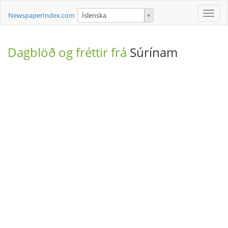
Toggle
NewspaperIndex.com
Íslenska
naviga
Dagblöð og fréttir frá
Súrínam