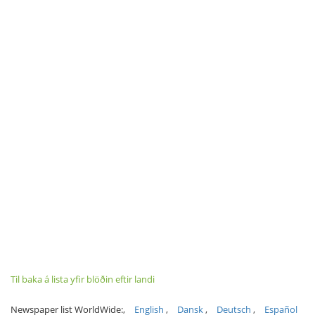
Til baka á lista yfir blöðin eftir landi
Newspaper list WorldWide:
English
Dansk
Deutsch
Español