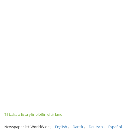
Til baka á lista yfir blöðin eftir landi
Newspaper list WorldWide:
English
Dansk
Deutsch
Español