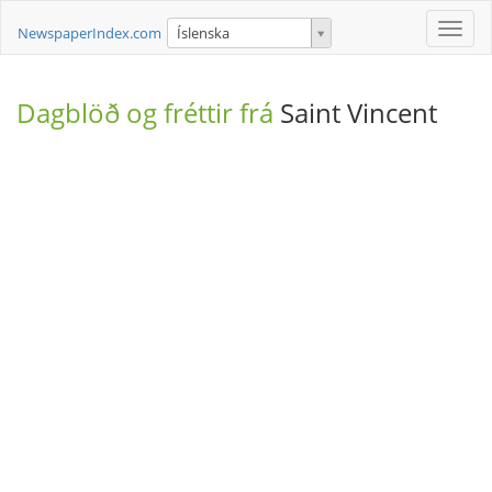
Toggle
NewspaperIndex.com
Íslenska
naviga
Dagblöð og fréttir frá
Saint Vincent