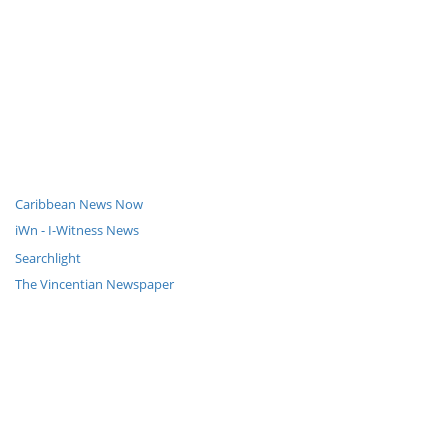
Caribbean News Now
iWn - I-Witness News
Searchlight
The Vincentian Newspaper