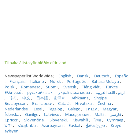
Til baka á lista yfir blöðin eftir landi
Newspaper list WorldWide:
English
Dansk
Deutsch
Español
Français
Italiano
Norsk
Português
Bahasa Melayu
Polski
Romanesc
Suomi
Svensk
Tiếng Việt
Türkçe
Ελληνικά
русский язык
українська мова
اللغة العربية
اردو
हिन्दी
中文
日本語
한국어
Afrikaans
Shqipe
Беларуская
Български
Català
Hrvatska
Čeština
Nederlandse
Eesti
Tagalog
Galego
עברית
Magyar
Íslenska
Gaeilge
Latviešu
Македонски
Malti
فارسی
Српски
Slovenčina
Slovenski
Kiswahili
ไทย
Cymraeg
ייִדיש
Հայերեն
Azərbaycan
Euskal
ქართული
Kreyòl
ayisyen