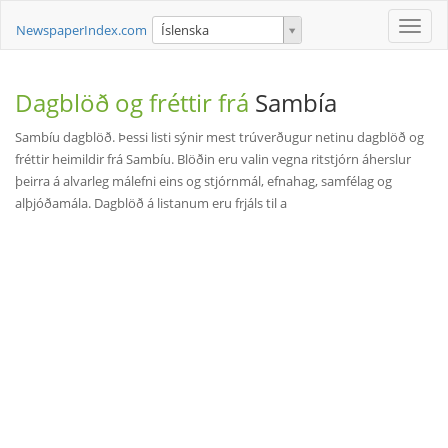
Toggle
NewspaperIndex.com
Íslenska
naviga
Dagblöð og fréttir frá
Sambía
Sambíu dagblöð. Þessi listi sýnir mest trúverðugur netinu dagblöð og
fréttir heimildir frá Sambíu. Blöðin eru valin vegna ritstjórn áherslur
þeirra á alvarleg málefni eins og stjórnmál, efnahag, samfélag og
alþjóðamála. Dagblöð á listanum eru frjáls til a