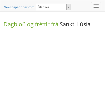
Toggle
NewspaperIndex.com
Íslenska
naviga
Dagblöð og fréttir frá
Sankti Lúsía