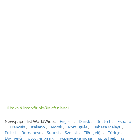
Til baka á lista yfir blöðin eftir landi
Newspaper list WorldWide:
English
Dansk
Deutsch
Español
Français
Italiano
Norsk
Português
Bahasa Melayu
Polski
Romanesc
Suomi
Svensk
Tiếng Việt
Türkçe
Ελληνικά
русский язык
українська мова
اللغة العربية
اردو