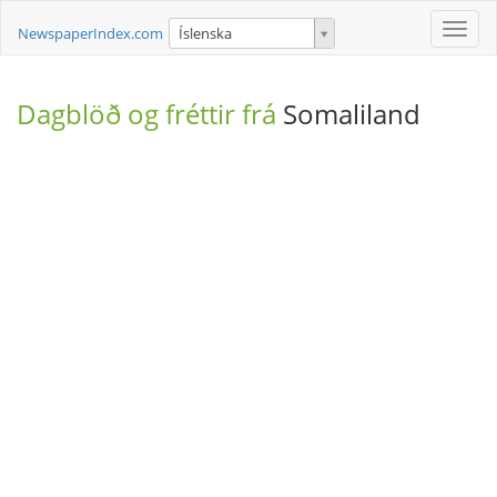
Toggle
NewspaperIndex.com
Íslenska
naviga
Dagblöð og fréttir frá
Somaliland