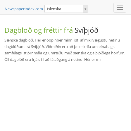
Toggle
NewspaperIndex.com
Íslenska
naviga
Dagblöð og fréttir frá
Svíþjóð
Sænska dagblöð. Hér er óopinber minn listi af mikilvægustu netinu
dagblöðum frá Svíþjóð. Viðmiðin eru að þeir skrifa um efnahags,
samfélags, stjórnmála og umræðu með sænska og alþjóðlega horfum.
Öll dagblöð eru frjáls til að fá aðgang á netinu. Hér er min