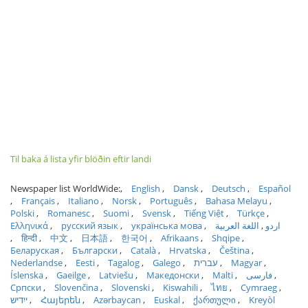
Til baka á lista yfir blöðin eftir landi
Newspaper list WorldWide:
English
Dansk
Deutsch
Español
Français
Italiano
Norsk
Português
Bahasa Melayu
Polski
Romanesc
Suomi
Svensk
Tiếng Việt
Türkçe
Ελληνικά
русский язык
українська мова
اللغة العربية
اردو
हिन्दी
中文
日本語
한국어
Afrikaans
Shqipe
Беларуская
Български
Català
Hrvatska
Čeština
Nederlandse
Eesti
Tagalog
Galego
עברית
Magyar
Íslenska
Gaeilge
Latviešu
Македонски
Malti
فارسی
Српски
Slovenčina
Slovenski
Kiswahili
ไทย
Cymraeg
ייִדיש
Հայերեն
Azərbaycan
Euskal
ქართული
Kreyòl