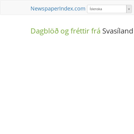
NewspaperIndex.com
Íslenska
Dagblöð og fréttir frá
Svasíland