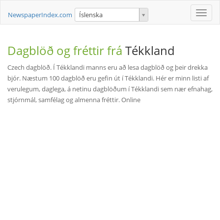
Toggle
NewspaperIndex.com
Íslenska
naviga
Dagblöð og fréttir frá
Tékkland
Czech dagblöð. Í Tékklandi manns eru að lesa dagblöð og þeir drekka
bjór. Næstum 100 dagblöð eru gefin út í Tékklandi. Hér er minn listi af
verulegum, daglega, á netinu dagblöðum í Tékklandi sem nær efnahag,
stjórnmál, samfélag og almenna fréttir. Online