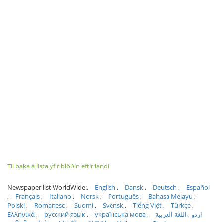
Til baka á lista yfir blöðin eftir landi
Newspaper list WorldWide:
English
Dansk
Deutsch
Español
Français
Italiano
Norsk
Português
Bahasa Melayu
Polski
Romanesc
Suomi
Svensk
Tiếng Việt
Türkçe
Ελληνικά
русский язык
українська мова
اللغة العربية
اردو