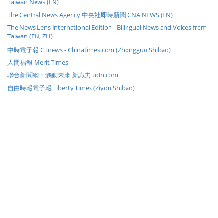
Taiwan News (EN)
The Central News Agency 中央社即時新聞 CNA NEWS (EN)
The News Lens International Edition - Bilingual News and Voices from
Taiwan (EN, ZH)
中時電子報 CTnews - Chinatimes.com (Zhongguo Shibao)
人間福報 Merit Times
聯合新聞網：觸動未來 新識力 udn.com
自由時報電子報 Liberty Times (Ziyou Shibao)