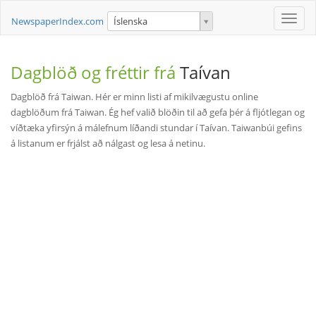
Toggle
NewspaperIndex.com
Íslenska
naviga
Dagblöð og fréttir frá
Taívan
Dagblöð frá Taiwan. Hér er minn listi af mikilvægustu online
dagblöðum frá Taiwan. Ég hef valið blöðin til að gefa þér á fljótlegan og
víðtæka yfirsýn á málefnum líðandi stundar í Taívan. Taiwanbúi gefins
á listanum er frjálst að nálgast og lesa á netinu.