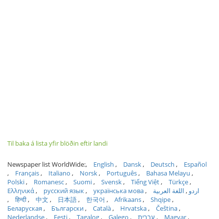
Til baka á lista yfir blöðin eftir landi
Newspaper list WorldWide:
English
Dansk
Deutsch
Español
Français
Italiano
Norsk
Português
Bahasa Melayu
Polski
Romanesc
Suomi
Svensk
Tiếng Việt
Türkçe
Ελληνικά
русский язык
українська мова
اللغة العربية
اردو
हिन्दी
中文
日本語
한국어
Afrikaans
Shqipe
Беларуская
Български
Català
Hrvatska
Čeština
Nederlandse
Eesti
Tagalog
Galego
עברית
Magyar