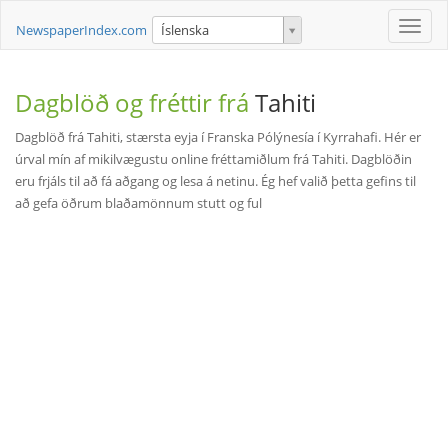
Toggle
NewspaperIndex.com
Íslenska
naviga
Dagblöð og fréttir frá
Tahiti
Dagblöð frá Tahiti, stærsta eyja í Franska Pólýnesía í Kyrrahafi. Hér er
úrval mín af mikilvægustu online fréttamiðlum frá Tahiti. Dagblöðin
eru frjáls til að fá aðgang og lesa á netinu. Ég hef valið þetta gefins til
að gefa öðrum blaðamönnum stutt og ful